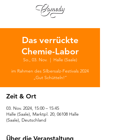
Das verrückte
Chemie-Labor
So., 03. Nov.
  |  
Halle (Saale)
im Rahmen des Silbersalz-Festivals 2024
„Gut Schütteln!“
Zeit & Ort
03. Nov. 2024, 15:00 – 15:45
Halle (Saale), Marktpl. 20, 06108 Halle
(Saale), Deutschland
Über die Veranstaltung