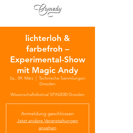
lichterloh &
farbefroh –
Experimental-Show
mit Magic Andy
Sa., 09. März
  |  
Technische Sammlungen
Dresden
Wissenschaftsfestival SPIN2030 Dresden
Anmeldung geschlossen
Jetzt andere Veranstaltungen
ansehen