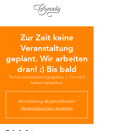
Zur Zeit keine
Veranstaltung
geplant. Wir arbeiten
dran! :) Bis bald
Termin wird bekanntgegeben
  |  
Ort wird
bekanntgegeben
Anmeldung abgeschlossen
Veranstaltungen ansehen