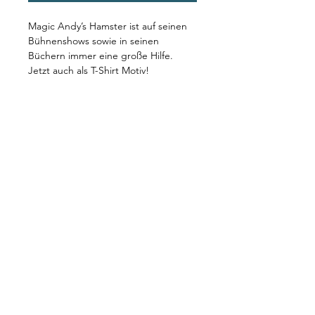
Magic Andy’s Hamster ist auf seinen
Bühnenshows sowie in seinen
Büchern immer eine große Hilfe.
Jetzt auch als T-Shirt Motiv!
Lieferzeit ca. 1 Woche.
RÜCKGABEBEDINGUNGEN
Widerrufsrecht innerhalb von zwei
VERSANDINFO
Wochen nach Erhalt der Ware
Sofort lieferbar! Die Versandkosten
werden gesondert berechnet.